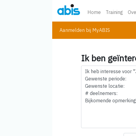
Home
Training
Ove
Aanmelden bij MyABIS
Ik ben geïnter