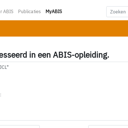
(huidige)
r ABIS
Publicaties
MyABIS
esseerd in een ABIS-opleiding.