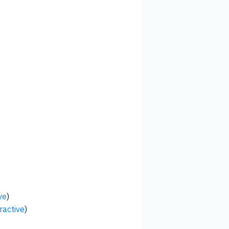
)
ve
)
ractive
)