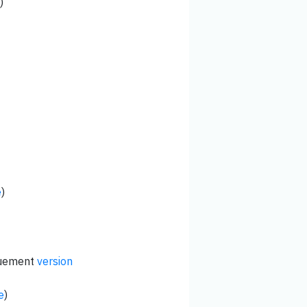
)
e
)
quement
version
e
)