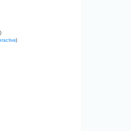
)
eractive
)