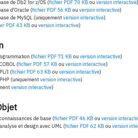
ase de Db2 for z/OS (
fichier PDF 70 KB
ou
version interactive
ase d'Oracle (
fichier PDF 56 KB
ou
version interactive
)
base de MySQL (uniquement
version interactive
)
hier PDF 43 KB
ou
version interactive
)
n
programmation (
fichier PDF 71 KB
ou
version interactive
)
 COBOL (
fichier PDF 57 KB
ou
version interactive
)
L/I (
fichier PDF 63 KB
ou
version interactive
)
 PHP (uniquement
version interactive
)
ement
version interactive
)
Objet
: connaissances de base (
fichier PDF 46 KB
ou
version interacti
: analyse et design avec UML (
fichier PDF 62 KB
ou
version inte