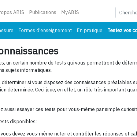
ant)
ropos ABIS
Publications
MyABIS
mesure
Formes d'enseignement
En pratique
Testez vos c
connaissances
us, un certain nombre de tests qui vous permettront de déterm
ns sujets informatiques.
à déterminer si vous disposez des connaissances préalables su
n déterminée. Ceci joue, en effet, un rôle très important quan
z aussi essayer ces tests pour vous-même par simple curiosit
tests disponibles:
vous devez vous-même noter et contrôler les réponses et calc