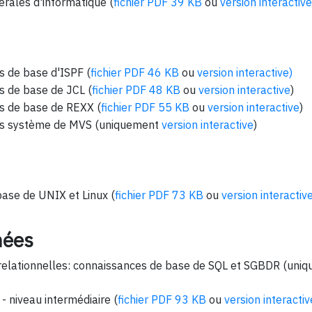
rales d'informatique (
fichier PDF 39 KB
ou
version interactive
s de base d'ISPF (
fichier PDF 46 KB
ou
version interactive)
s de base de JCL (
fichier PDF 48 KB
ou
version interactive
)
s de base de REXX (
fichier PDF 55 KB
ou
version interactive
)
es système de MVS (uniquement
version interactive
)
ase de UNIX et Linux (
fichier PDF 73 KB
ou
version interactiv
nées
relationnelles: connaissances de base de SQL et SGBDR (uni
 niveau intermédiaire (
fichier PDF 93 KB
ou
version interactiv