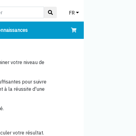
FR
(courant)
onnaissances
iner votre niveau de
ffisantes pour suivre
t à la réussite d'une
é.
uler votre résultat.