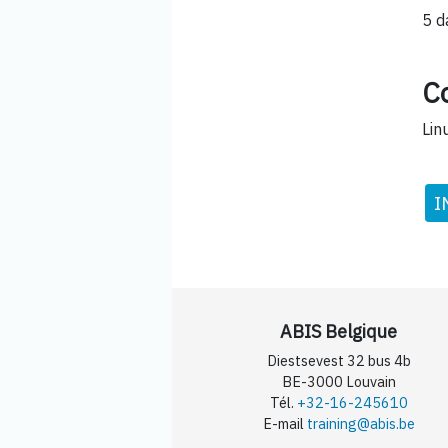
5 d
C
Lin
I
ABIS Belgique
Diestsevest 32 bus 4b
BE-3000 Louvain
Tél.
+32-16-245610
E-mail
training@abis.be