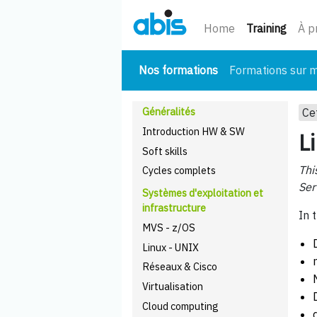
(cour
Home
Training
À p
(courant)
Nos formations
Formations sur 
Généralités
Ce
Introduction HW & SW
L
Soft skills
Thi
Cycles complets
Ser
Systèmes d'exploitation et
infrastructure
In 
MVS - z/OS
Linux - UNIX
Réseaux & Cisco
Virtualisation
Cloud computing