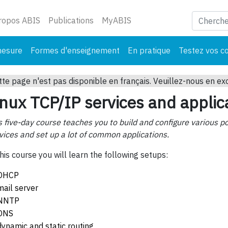
ant)
ropos ABIS
Publications
MyABIS
mesure
Formes d'enseignement
En pratique
Testez vos c
tte page n'est pas disponible en français. Veuillez-nous en ex
inux TCP/IP services and applic
s five-day course teaches you to build and configure various p
vices and set up a lot of common applications.
this course you will learn the following setups:
DHCP
mail server
NNTP
DNS
dynamic and static routing