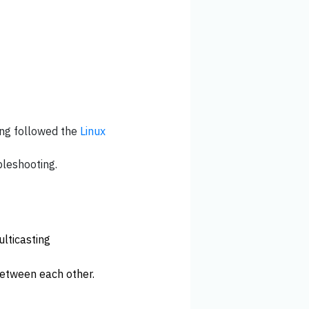
ing followed the
Linux
bleshooting.
ulticasting
between each other.