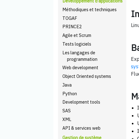
Développement d'applications
Méthodiques et techniques
I
TOGAF
Lin
PRINCE2
Agile et Scrum
Tests logiciels
B
Les langages de
Exp
programmation
sys
Web development
Flu
Object Oriented systems
Java
Python
M
Development tools
SAS
XML
API & services web
Gestion de système