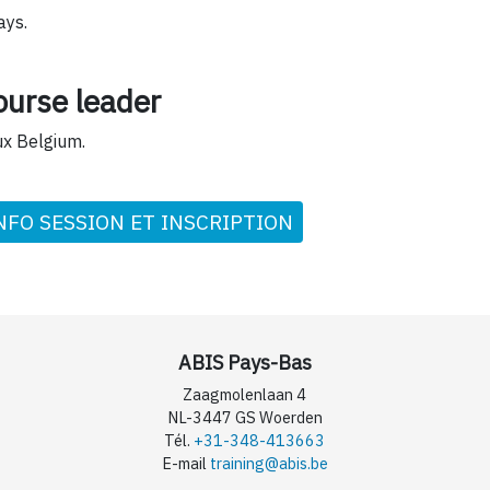
ays.
ourse leader
ux Belgium.
NFO SESSION ET INSCRIPTION
ABIS Pays-Bas
Zaagmolenlaan 4
NL-3447 GS Woerden
Tél.
+31-348-413663
E-mail
training@abis.be