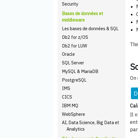
Security
Bases de données et
middleware
Les bases de données & SQL
Db2 for z/OS
Thi
Db2 for LUW
Oracle
SQL Server
Sc
MySQL & MariaDB
On
PostgreSQL
IMS
D
CICS
IBM MQ
Cal
WebSphere
Il 
ent
AI, Data Science, Big Data et
Analytics
par