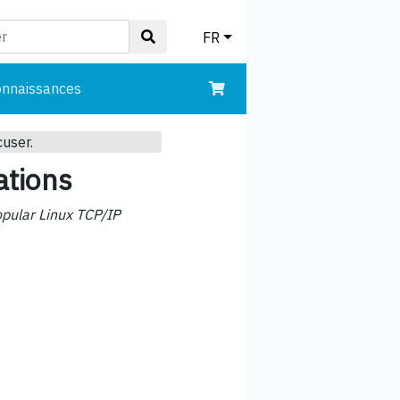
FR
onnaissances
cuser.
ations
opular Linux TCP/IP