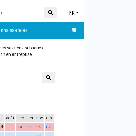
FR
onnaissances
des sessions publiques.
n en entreprise.
août
sep
oct
nov
déc
ed
14
12
16
07
12