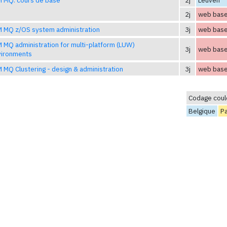
2j
web bas
 MQ z/OS system administration
3j
web bas
 MQ administration for multi-platform (LUW)
3j
web bas
vironments
 MQ Clustering - design & administration
3j
web bas
Codage coul
Belgique
P