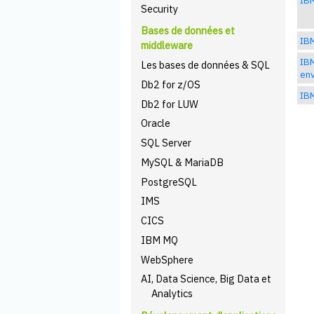
Security
Bases de données et
IBM
middleware
IBM
Les bases de données & SQL
en
Db2 for z/OS
IBM
Db2 for LUW
Oracle
SQL Server
MySQL & MariaDB
PostgreSQL
IMS
CICS
IBM MQ
WebSphere
AI, Data Science, Big Data et
Analytics