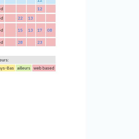
ed
12
ed
22
13
ed
15
13
17
08
ed
28
23
eurs:
ays-Bas
ailleurs
web based