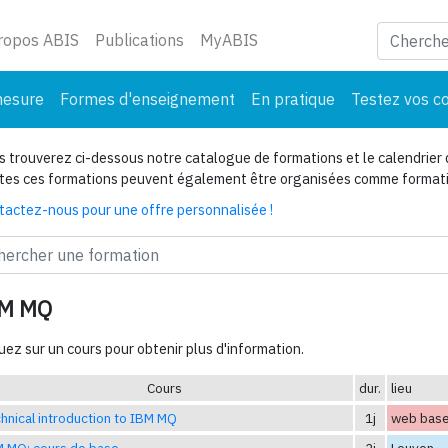
ant)
ropos ABIS
Publications
MyABIS
mesure
Formes d'enseignement
En pratique
Testez vos c
 trouverez ci-dessous notre catalogue de formations et le calendrier 
tes ces formations peuvent également être organisées comme formatio
tactez-nous pour une offre personnalisée !
M MQ
uez sur un cours pour obtenir plus d'information.
Cours
dur.
lieu
hnical introduction to IBM MQ
1j
web bas
 MQ: cours de base
2j
Leuven