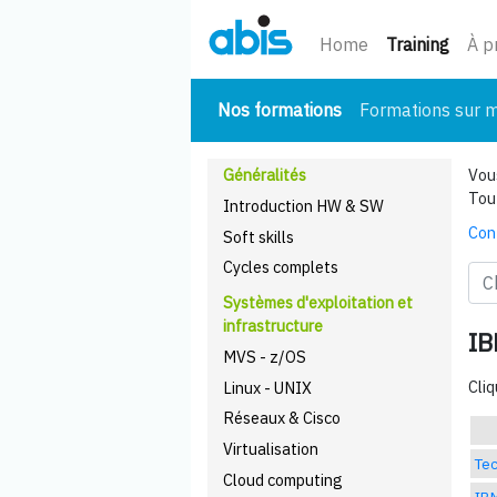
(cour
Home
Training
À p
(courant)
Nos formations
Formations sur 
Généralités
Vous
Tou
Introduction HW & SW
Con
Soft skills
Cycles complets
Systèmes d'exploitation et
infrastructure
IB
MVS - z/OS
Cliq
Linux - UNIX
Réseaux & Cisco
Virtualisation
Tec
Cloud computing
IBM