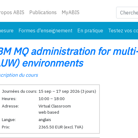
ant)
ropos ABIS
Publications
MyABIS
mesure
Formes d'enseignement
En pratique
Testez vos c
BM MQ administration for multi
LUW) environments
cription du cours
Journées du cours:
15 sep – 17 sep 2026 (3 jours)
Heures:
10:00 – 18:00
Adresse:
Virtual Classroom
web based
Langue:
anglais
Prix:
2365.50 EUR (excl. TVA)