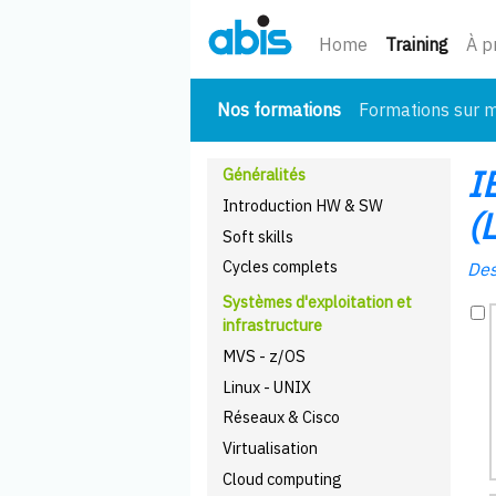
(cour
Home
Training
À p
(courant)
Nos formations
Formations sur 
I
Généralités
Introduction HW & SW
(
Soft skills
Cycles complets
Des
Systèmes d'exploitation et
infrastructure
MVS - z/OS
Linux - UNIX
Réseaux & Cisco
Virtualisation
Cloud computing