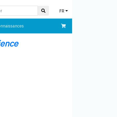
FR
onnaissances
ience