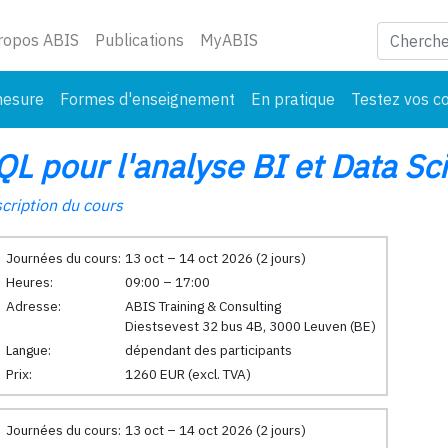
ant)
ropos ABIS
Publications
MyABIS
mesure
Formes d'enseignement
En pratique
Testez vos c
QL pour l'analyse BI et Data Sc
cription du cours
Journées du cours:
13 oct – 14 oct 2026 (2 jours)
Heures:
09:00 – 17:00
Adresse:
ABIS Training & Consulting
Diestsevest 32 bus 4B, 3000 Leuven (BE)
Langue:
dépendant des participants
Prix:
1260 EUR (excl. TVA)
Journées du cours:
13 oct – 14 oct 2026 (2 jours)