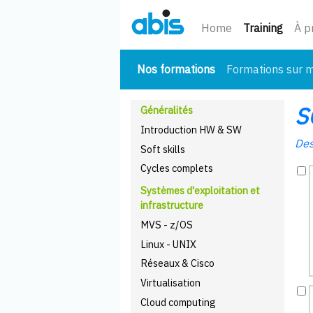
(cour
Home
Training
À p
(courant)
Nos formations
Formations sur 
S
Généralités
Introduction HW & SW
Des
Soft skills
Cycles complets
Systèmes d'exploitation et
infrastructure
MVS - z/OS
Linux - UNIX
Réseaux & Cisco
Virtualisation
Cloud computing