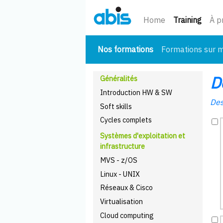
(cour
Home
Training
À p
(courant)
Nos formations
Formations sur 
D
Généralités
Introduction HW & SW
Des
Soft skills
Cycles complets
Systèmes d'exploitation et
infrastructure
MVS - z/OS
Linux - UNIX
Réseaux & Cisco
Virtualisation
Cloud computing