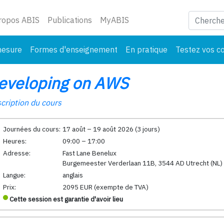
ant)
ropos ABIS
Publications
MyABIS
mesure
Formes d'enseignement
En pratique
Testez vos c
eveloping on AWS
cription du cours
Journées du cours:
17 août – 19 août 2026 (3 jours)
Heures:
09:00 – 17:00
Adresse:
Fast Lane Benelux
Burgemeester Verderlaan 11B, 3544 AD Utrecht (NL)
Langue:
anglais
Prix:
2095 EUR (exempte de TVA)
Cette session est garantie d'avoir lieu