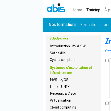
(cour
Home
Training
À p
(courant)
Nos formations
Formations sur 
I
Généralités
Introduction HW & SW
Des
Soft skills
Cycles complets
Systèmes d'exploitation et
infrastructure
MVS - z/OS
Linux - UNIX
Réseaux & Cisco
Virtualisation
Cloud computing