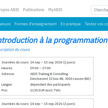
ant)
ropos ABIS
Publications
MyABIS
mesure
Formes d'enseignement
En pratique
Testez vos c
ntroduction à la programmation
cription du cours
Journées du cours:
14 sep – 15 sep 2026 (2 jours)
Heures:
09:00 – 17:00
Adresse:
ABIS Training & Consulting
Diestsevest 32 bus 4B, 3000 Leuven (BE)
Langue:
dépendant des participants
Prix:
1130 EUR (excl. TVA)
Journées du cours:
14 sep – 15 sep 2026 (2 jours)