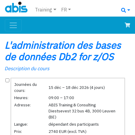
Training
FR
L'administration des bases
de données Db2 for z/OS
Description du cours
Journées du
15 déc – 18 déc 2026 (4 jours)
cours:
Heures:
09:00 – 17:00
Adresse:
ABIS Training & Consulting
Diestsevest 32 bus 4B, 3000 Leuven
(BE)
Langue:
dépendant des participants
Prix:
2740 EUR (excl. TVA)