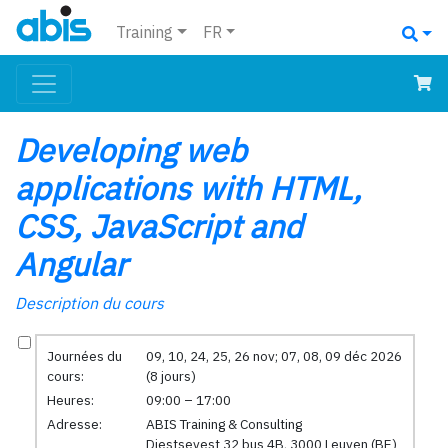
Training
FR
Developing web
applications with HTML,
CSS, JavaScript and
Angular
Description du cours
Journées du
09, 10, 24, 25, 26 nov; 07, 08, 09 déc 2026
cours:
(8 jours)
Heures:
09:00 – 17:00
Adresse:
ABIS Training & Consulting
Diestsevest 32 bus 4B, 3000 Leuven (BE)