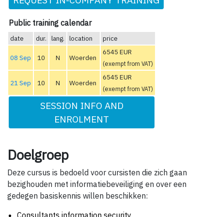
Public training calendar
date
dur.
lang.
location
price
6545 EUR
08 Sep
10
N
Woerden
(exempt from VAT)
6545 EUR
21 Sep
10
N
Woerden
(exempt from VAT)
SESSION INFO AND
ENROLMENT
Doelgroep
Deze cursus is bedoeld voor cursisten die zich gaan
bezighouden met informatiebeveiliging en over een
gedegen basiskennis willen beschikken:
Consultants information security