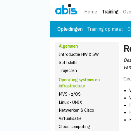
(huidi
Home
Training
Ove
(huidige)
Opleidingen
Training op maat
O
R
Algemeen
Introductie HW & SW
Dez
Soft skills
van
Trajecten
Ged
Operating systems en
infrastructuur
MVS - z/OS
Linux - UNIX
Netwerken & Cisco
Virtualisatie
Cloud computing