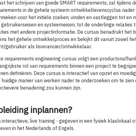
st het schrijven van goede SMART requirements, zal tijdens d
uirements in de gehele systeem ontwikkellevenscyclus nade
hnieken voor het initiële zoeken, vinden en vastleggen tot en
 gebruikerseisen en systeemeisen, tot de onderlinge relaties
aties met andere projectinformatie. De cursus benadrukt het 
dens het gehele ontwikkelproces en bekijkt dit vanuit zowel he
nt/gebruiker als leverancier/ontwikkelaar.
e requirements engineering cursus volgt een productonafhan
angrijkste rol van requirements binnen een project te begrij
nen definiëren. Deze cursus is interactief van opzet en moed
 huidige manier van werken nader te onderzoeken om te zien o
ectievere benadering zou kunnen zijn.
pleiding inplannen?
 interactieve, live training - gegeven in een fysiek klaslokaal 
even in het Nederlands of Engels.