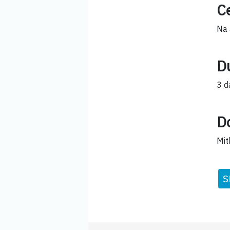
Ce
Na 
D
3 d
D
Mit
S