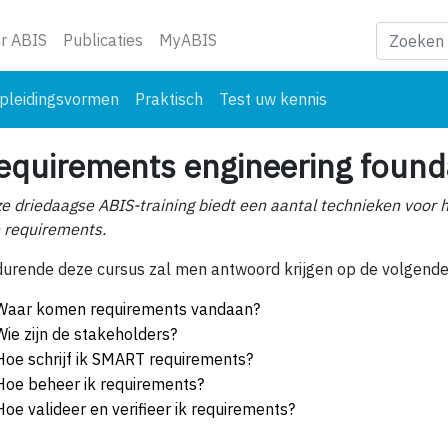
ge)
r ABIS
Publicaties
MyABIS
pleidingsvormen
Praktisch
Test uw kennis
equirements engineering found
e driedaagse ABIS-training biedt een aantal technieken voor 
 requirements.
urende deze cursus zal men antwoord krijgen op de volgende
Waar komen requirements vandaan?
Wie zijn de stakeholders?
Hoe schrijf ik SMART requirements?
Hoe beheer ik requirements?
Hoe valideer en verifieer ik requirements?