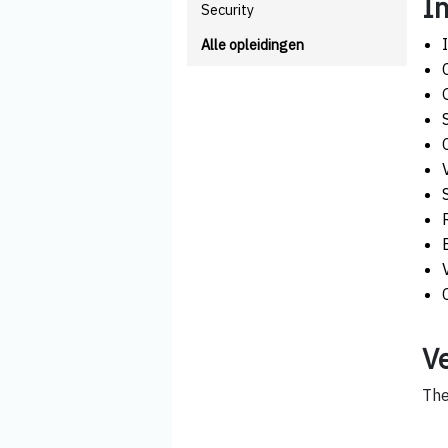
I
Security
Alle opleidingen
V
The