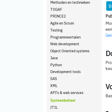
Methoden en technieken
B
TOGAF
Pub
PRINCE2
Mom
Agile en Scrum
een
Testing
Geï
Programmeertalen
Web development
Object Oriented systems
D
Java
Pro
Python
kwa
Development tools
SAS
V
XML
API's & web services
Bas
Systeembeheer
ITIL