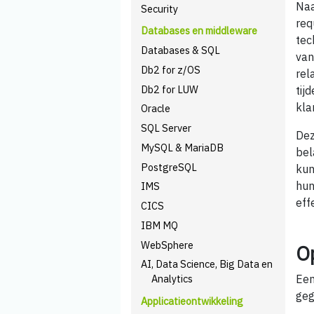
Naa
Security
req
Databases en middleware
tec
Databases & SQL
van
Db2 for z/OS
rel
Db2 for LUW
tij
kla
Oracle
SQL Server
Dez
MySQL & MariaDB
bel
PostgreSQL
kun
hun
IMS
eff
CICS
IBM MQ
WebSphere
O
AI, Data Science, Big Data en
Een
Analytics
geg
Applicatieontwikkeling