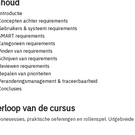
nhoud
Introductie
Concepten achter requirements
Gebruikers & systeem requirements
SMART requirements
Categorieën requirements
Vinden van requirements
Schrijven van requirements
Reviewen requirements
Bepalen van prioriteiten
Veranderingsmanagement & traceerbaarheid
Conclusies
erloop van de cursus
oriesessies, praktische oefeningen en rollenspel. Uitgebreide