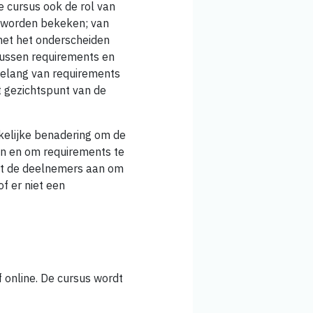
e cursus ook de rol van
r worden bekeken; van
 met het onderscheiden
 tussen requirements en
belang van requirements
t gezichtspunt van de
kelijke benadering om de
pen en om requirements te
igt de deelnemers aan om
f er niet een
of online. De cursus wordt