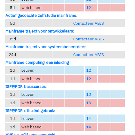
5d
web based
12
Actief gecoachte zelfstudie mainframe
:
5d
Contacteer ABIS
Mainframe traject voor ontwikkelaars
:
35d
Contacteer ABIS
Mainframe traject voor systeembeheerders
:
24d
Contacteer ABIS
Mainframe computing: een inleiding
:
1d
Leuven
12
1d
web based
12
ISPF/PDF: basiscursus
:
1d
Leuven
13
1d
web based
13
ISPF/PDF: efficiënt gebruik
:
1d
Leuven
14
1d
web based
14
MVS en z/OS: een overzicht
: