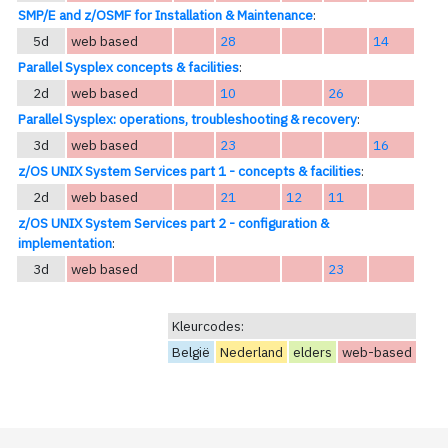
SMP/E and z/OSMF for Installation & Maintenance
:
5d
web based
28
14
Parallel Sysplex concepts & facilities
:
2d
web based
10
26
Parallel Sysplex: operations, troubleshooting & recovery
:
3d
web based
23
16
z/OS UNIX System Services part 1 - concepts & facilities
:
2d
web based
21
12
11
z/OS UNIX System Services part 2 - configuration &
implementation
:
3d
web based
23
Kleurcodes:
België
Nederland
elders
web-based