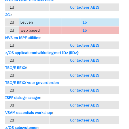
1d
Contacteer ABIS
JCL
:
2d
Leuven
15
2d
web based
15
MVS en ISPF utilities
:
1d
Contacteer ABIS
z/OS applicatieontwikkeling met IDz (RDz)
:
2d
Contacteer ABIS
TSO/E REXX
:
2d
Contacteer ABIS
TSO/E REXX voor gevorderden
:
2d
Contacteer ABIS
ISPF dialog manager
:
3d
Contacteer ABIS
VSAM essentials workshop
:
2d
Contacteer ABIS
z/OS subsystemen
: