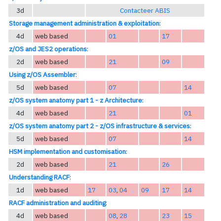
3d
Contacteer ABIS
Storage management administration & exploitation
:
4d
web based
01
17
z/OS and JES2 operations
:
2d
web based
21
09
Using z/OS Assembler
:
5d
web based
07
14
z/OS system anatomy part 1 - z Architecture
:
4d
web based
21
01
z/OS system anatomy part 2 - z/OS infrastructure & services
:
5d
web based
07
14
HSM implementation and customisation
:
2d
web based
21
26
Understanding RACF
:
1d
web based
17
03
,
04
09
17
14
RACF administration and auditing
:
4d
web based
08
,
28
23
15