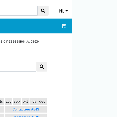
NL
eidingssessies. Al deze
ts
aug
sep
okt
nov
dec
Contacteer ABIS
Contacteer ABIS