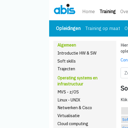
(huidi
Home
Training
Ove
(huidige)
Opleidingen
Training op maat
O
Algemeen
Hier
opl
Introductie HW & SW
Con
Soft skills
Trajecten
Operating systems en
infrastructuur
So
MVS - z/OS
Klik
Linux - UNIX
Netwerken & Cisco
Virtualisatie
Sof
Cloud computing
Com