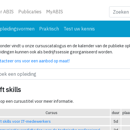
ge)
r ABIS
Publicaties
MyABIS
pleidingsvormen
Praktisch
Test uw kennis
onder vindt u onze cursuscatalogus en de kalender van de publieke opl
eidingen kunnen ook als bedrijfssessie georganiseerd worden.
tacteer ons voor een aanbod op maat!
ft skills
 op een cursustitel voor meer informatie.
Cursus
duur
plaa
t skills voor IT-medewerkers
5d
municatievaardigheden voor de technische professional
2d