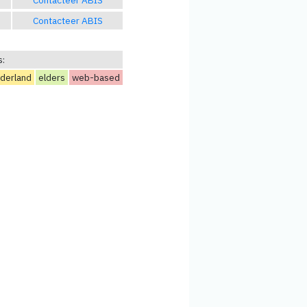
Contacteer ABIS
s:
derland
elders
web-based