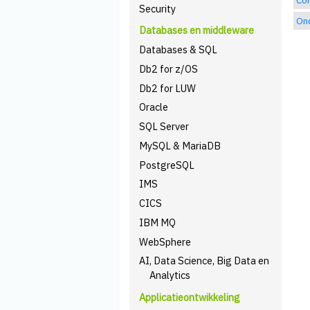
Security
Ond
Databases en middleware
Databases & SQL
Db2 for z/OS
Db2 for LUW
Oracle
SQL Server
MySQL & MariaDB
PostgreSQL
IMS
CICS
IBM MQ
WebSphere
AI, Data Science, Big Data en
Analytics
Applicatieontwikkeling