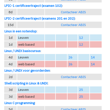
LPIC-1 certificeertraject (examen 102)
:
8d
Contacteer ABIS
LPIC-2 certificeertraject (examens 201 en 202)
:
15d
Contacteer ABIS
Linux in een notendop
:
1d
Leuven
12
1d
web based
12
Linux / UNIX basiscursus
:
4d
Leuven
26
14
4d
web based
26
14
Linux / UNIX voor gevorderden
:
2d
Contacteer ABIS
Shell scripting in Linux & UNIX
:
3d
Leuven
25
3d
web based
25
Linux C programming
:
5d
Contacteer ABIS