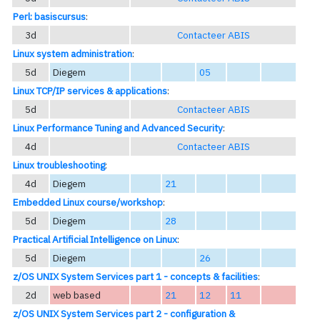
Perl: basiscursus
:
3d
Contacteer ABIS
Linux system administration
:
5d
Diegem
05
Linux TCP/IP services & applications
:
5d
Contacteer ABIS
Linux Performance Tuning and Advanced Security
:
4d
Contacteer ABIS
Linux troubleshooting
:
4d
Diegem
21
Embedded Linux course/workshop
:
5d
Diegem
28
Practical Artificial Intelligence on Linux
:
5d
Diegem
26
z/OS UNIX System Services part 1 - concepts & facilities
:
2d
web based
21
12
11
z/OS UNIX System Services part 2 - configuration &