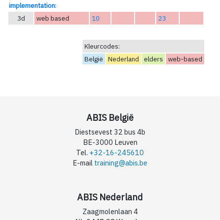
implementation
:
3d
web based
10
23
Kleurcodes:
België
Nederland
elders
web-based
ABIS België
Diestsevest 32 bus 4b
BE-3000 Leuven
Tel.
+32-16-245610
E-mail
training@abis.be
ABIS Nederland
Zaagmolenlaan 4