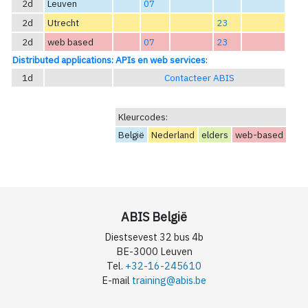
2d
Leuven
07
2d
Utrecht
23
2d
web based
07
23
Distributed applications: APIs en web services
:
1d
Contacteer ABIS
Kleurcodes:
België
Nederland
elders
web-based
ABIS België
Diestsevest 32 bus 4b
BE-3000 Leuven
Tel.
+32-16-245610
E-mail
training@abis.be