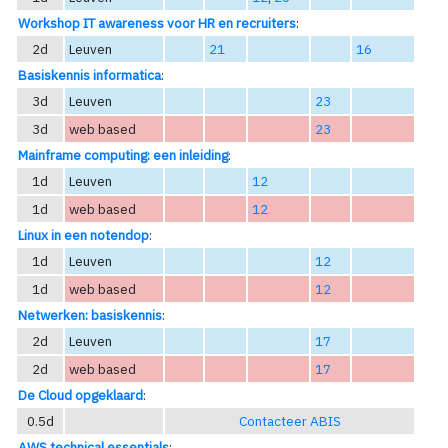
Workshop IT awareness voor HR en recruiters
:
2d
Leuven
21
16
Basiskennis informatica
:
3d
Leuven
23
3d
web based
23
Mainframe computing: een inleiding
:
1d
Leuven
12
1d
web based
12
Linux in een notendop
:
1d
Leuven
12
1d
web based
12
Netwerken: basiskennis
:
2d
Leuven
17
2d
web based
17
De Cloud opgeklaard
:
0.5d
Contacteer ABIS
AWS technical essentials
: