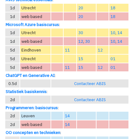
1d
Utrecht
20
18
1d
web based
20
18
Microsoft Azure basiscursus
:
1d
Utrecht
30
10
,
14
1d
web based
12
,
30
10
,
14
5d
Eindhoven
11
12
5d
Utrecht
15
01
5d
web based
11
15
12
01
ChatGPT en Generative AI
:
0.5d
Contacteer ABIS
Statistiek basiskennis
:
2d
Contacteer ABIS
Programmeren: basiscursus
:
2d
Leuven
14
2d
web based
14
OO concepten en technieken
: