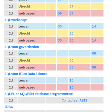
2d
Utrecht
07
2d
web based
09
07
SQL workshop
:
2d
Leuven
30
14
2d
Utrecht
28
2d
web based
30
28
14
SQL voor gevorderden
:
1d
Leuven
08
1d
Utrecht
30
1d
web based
30
08
SQL voor BI en Data Science
:
2d
Leuven
13
2d
web based
13
SQL PL en SQL/PSM database programmeren
:
2d
Contacteer ABIS
JDBC
: