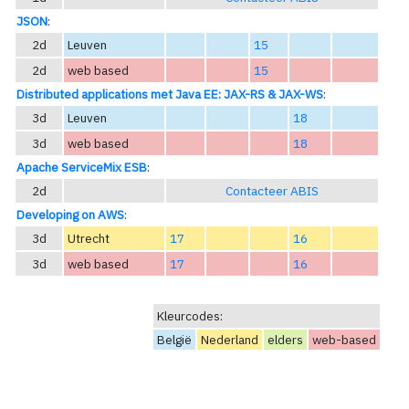
JSON
:
2d
Leuven
15
2d
web based
15
Distributed applications met Java EE: JAX-RS & JAX-WS
:
3d
Leuven
18
3d
web based
18
Apache ServiceMix ESB
:
2d
Contacteer ABIS
Developing on AWS
:
3d
Utrecht
17
16
3d
web based
17
16
Kleurcodes:
België
Nederland
elders
web-based