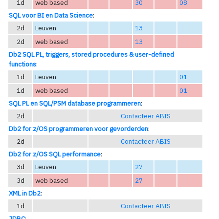
1d
web based
30
08
SQL voor BI en Data Science
:
2d
Leuven
13
2d
web based
13
Db2 SQL PL, triggers, stored procedures & user-defined
functions
:
1d
Leuven
01
1d
web based
01
SQL PL en SQL/PSM database programmeren
:
2d
Contacteer ABIS
Db2 for z/OS programmeren voor gevorderden
:
2d
Contacteer ABIS
Db2 for z/OS SQL performance
:
3d
Leuven
27
3d
web based
27
XML in Db2
:
1d
Contacteer ABIS
JDBC
: