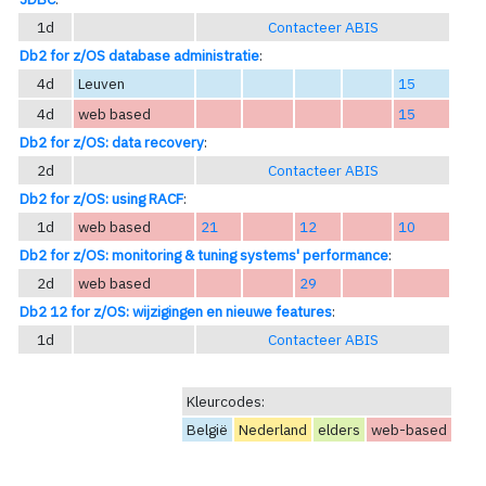
1d
Contacteer ABIS
Db2 for z/OS database administratie
:
4d
Leuven
15
4d
web based
15
Db2 for z/OS: data recovery
:
2d
Contacteer ABIS
Db2 for z/OS: using RACF
:
1d
web based
21
12
10
Db2 for z/OS: monitoring & tuning systems' performance
:
2d
web based
29
Db2 12 for z/OS: wijzigingen en nieuwe features
:
1d
Contacteer ABIS
Kleurcodes:
België
Nederland
elders
web-based