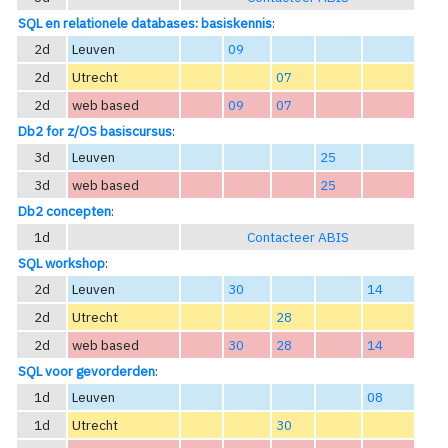
SQL en relationele databases: basiskennis
:
2d
Leuven
09
2d
Utrecht
07
2d
web based
09
07
Db2 for z/OS basiscursus
:
3d
Leuven
25
3d
web based
25
Db2 concepten
:
1d
Contacteer ABIS
SQL workshop
:
2d
Leuven
30
14
2d
Utrecht
28
2d
web based
30
28
14
SQL voor gevorderden
:
1d
Leuven
08
1d
Utrecht
30