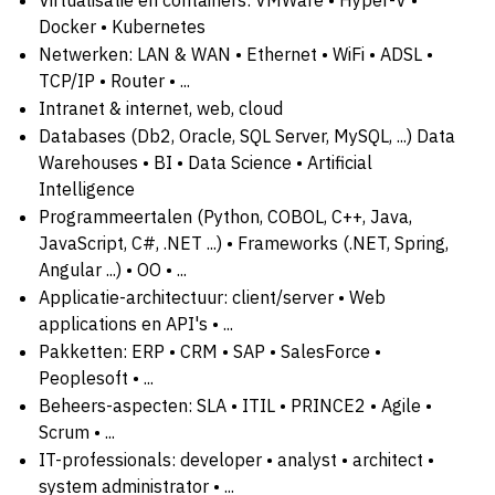
Docker • Kubernetes
Netwerken: LAN & WAN • Ethernet • WiFi • ADSL •
TCP/IP • Router • ...
Intranet & internet, web, cloud
Databases (Db2, Oracle, SQL Server, MySQL, ...) Data
Warehouses • BI • Data Science • Artificial
Intelligence
Programmeertalen (Python, COBOL, C++, Java,
JavaScript, C#, .NET ...) • Frameworks (.NET, Spring,
Angular ...) • OO • ...
Applicatie-architectuur: client/server • Web
applications en API's • ...
Pakketten: ERP • CRM • SAP • SalesForce •
Peoplesoft • ...
Beheers-aspecten: SLA • ITIL • PRINCE2 • Agile •
Scrum • ...
IT-professionals: developer • analyst • architect •
system administrator • ...