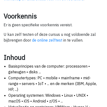
Voorkennis
Er is geen specifieke voorkennis vereist.
U kan zelf testen of deze cursus u nog voldoende zal
bijbrengen door
de online zelftest
in te vullen.
Inhoud
Basisprincipes van de computer: processoren •
geheugen • disks ...
Computertypes: PC • mobile • mainframe • mid-
range • servers • IoT • ... en de merken (IBM, Apple,
HP, ...)
Operating systemen: Windows • Linux • UNIX •
macOS • iOS • Android • z/OS • ...
Virtualisatie en containers: VMWare • Hyper-V •