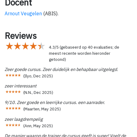
Docent
Arnout Veugelen
(ABIS).
Reviews
4.3
/
5
(gebaseerd op
40
evaluaties; de
meest recente worden hieronder
getoond)
Zeer goede cursus. Zeer duidelijk en behapbaar uitgelegd.
(
Ilyo
,
Dec 2025
)
zeer interessant
(
N.N.
,
Dec 2025
)
9/10. Zeer goede en leerrijke cursus. een aanrader.
(
Maarten
,
May 2025
)
zeer laagdrempelig
(
Ann
,
May 2025
)
De manier waarop de trainer de cursus geeft is super! Voelt de