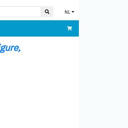
NL
gure,