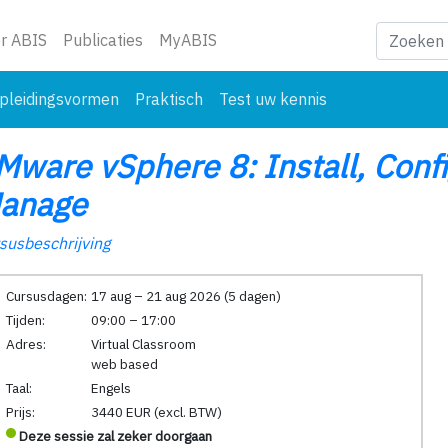
ge)
r ABIS
Publicaties
MyABIS
pleidingsvormen
Praktisch
Test uw kennis
Mware vSphere 8: Install, Confi
anage
susbeschrijving
Cursusdagen:
17 aug – 21 aug 2026 (5 dagen)
Tijden:
09:00 – 17:00
Adres:
Virtual Classroom
web based
Taal:
Engels
Prijs:
3440 EUR (excl. BTW)
Deze sessie zal zeker doorgaan