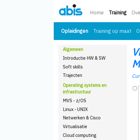
(huidi
Home
Training
Ove
(huidige)
Opleidingen
Training op maat
O
V
Algemeen
Introductie HW & SW
M
Soft skills
Trajecten
Cur
Operating systems en
infrastructuur
MVS - z/OS
Linux - UNIX
Netwerken & Cisco
Virtualisatie
Cloud computing