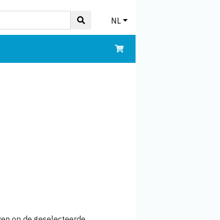
NL
jven op de geselecteerde