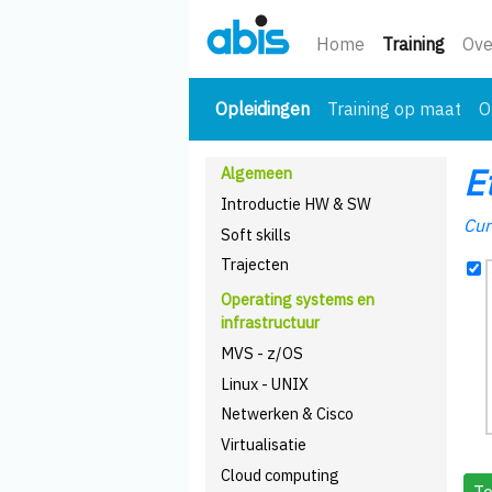
(huidi
Home
Training
Ove
(huidige)
Opleidingen
Training op maat
O
E
Algemeen
Introductie HW & SW
Cur
Soft skills
Trajecten
Operating systems en
infrastructuur
MVS - z/OS
Linux - UNIX
Netwerken & Cisco
Virtualisatie
Cloud computing