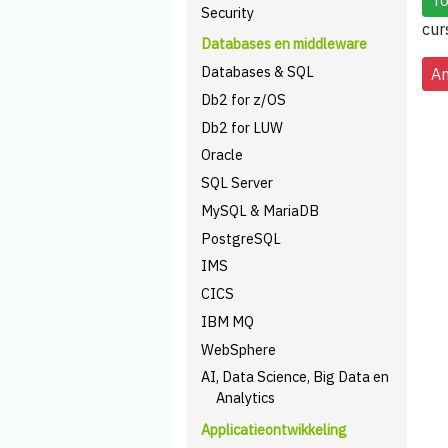
Security
cur
Databases en middleware
Databases & SQL
Db2 for z/OS
Db2 for LUW
Oracle
SQL Server
MySQL & MariaDB
PostgreSQL
IMS
CICS
IBM MQ
WebSphere
AI, Data Science, Big Data en
Analytics
Applicatieontwikkeling