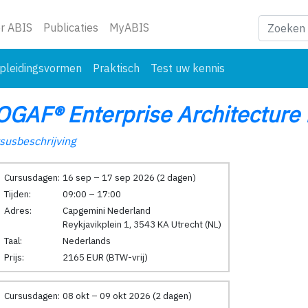
ge)
r ABIS
Publicaties
MyABIS
pleidingsvormen
Praktisch
Test uw kennis
OGAF® Enterprise Architecture
susbeschrijving
Cursusdagen:
16 sep – 17 sep 2026 (2 dagen)
Tijden:
09:00 – 17:00
Adres:
Capgemini Nederland
Reykjavikplein 1, 3543 KA Utrecht (NL)
Taal:
Nederlands
Prijs:
2165 EUR (BTW-vrij)
Cursusdagen:
08 okt – 09 okt 2026 (2 dagen)