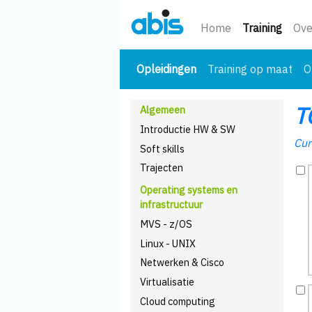
(huidi
Home
Training
Ove
(huidige)
Opleidingen
Training op maat
O
T
Algemeen
Introductie HW & SW
Cur
Soft skills
Trajecten
Operating systems en
infrastructuur
MVS - z/OS
Linux - UNIX
Netwerken & Cisco
Virtualisatie
Cloud computing