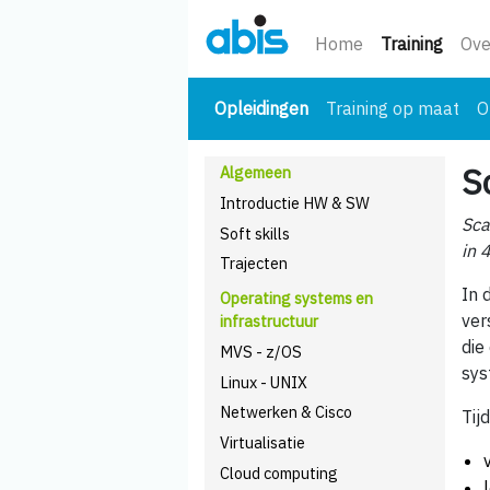
(huidi
Home
Training
Ove
(huidige)
Opleidingen
Training op maat
O
S
Algemeen
Introductie HW & SW
Sca
Soft skills
in 
Trajecten
In 
Operating systems en
ver
infrastructuur
die
MVS - z/OS
sys
Linux - UNIX
Netwerken & Cisco
Tij
Virtualisatie
Cloud computing