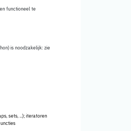
en functioneel te
on) is noodzakelijk: zie
s, sets, ...); iteratoren
functies