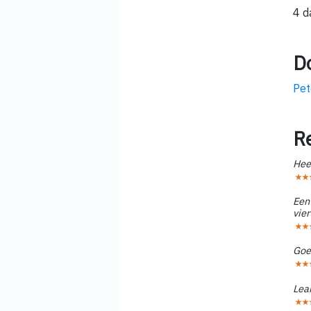
4 d
D
Pet
R
Hee
Een 
vier
Goed
Lear