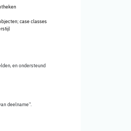
iotheken
objecten; case classes
stijl
eelden, en ondersteund
 van deelname”.