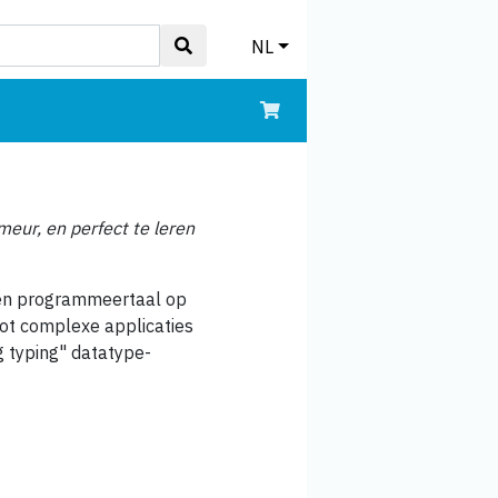
NL
eur, en perfect te leren
een programmeertaal op
tot complexe applicaties
ng typing" datatype-