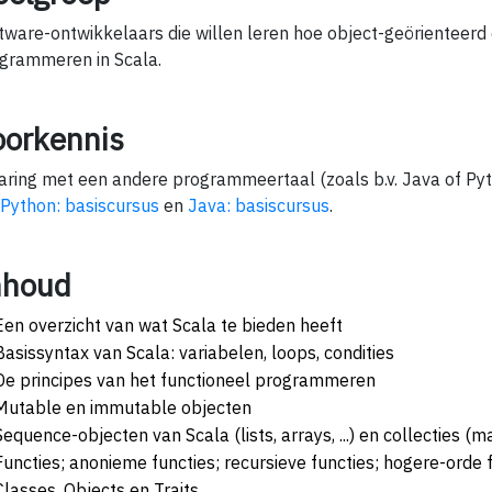
tware-ontwikkelaars die willen leren hoe object-geörienteerd 
grammeren in Scala.
oorkennis
aring met een andere programmeertaal (zoals b.v. Java of Pyth
Python: basiscursus
en
Java: basiscursus
.
nhoud
Een overzicht van wat Scala te bieden heeft
Basissyntax van Scala: variabelen, loops, condities
De principes van het functioneel programmeren
Mutable en immutable objecten
Sequence-objecten van Scala (lists, arrays, ...) en collecties (map
Functies; anonieme functies; recursieve functies; hogere-orde 
Classes, Objects en Traits