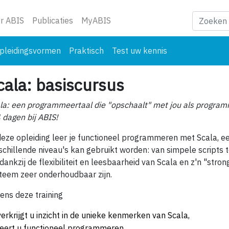
ge)
r ABIS
Publicaties
MyABIS
pleidingsvormen
Praktisch
Test uw kennis
cala: basiscursus
la: een programmeertaal die "opschaalt" met jou als programm
4 dagen bij ABIS!
deze opleiding leer je functioneel programmeren met Scala, 
schillende niveau's kan gebruikt worden: van simpele scripts 
 dankzij de flexibiliteit en leesbaarheid van Scala en z'n "stro
teem zeer onderhoudbaar zijn.
dens deze training
verkrijgt u inzicht in de unieke kenmerken van Scala,
leert u functioneel programmeren,