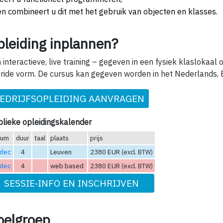
en combineert u dit met het gebruik van objecten en klasses.
pleiding inplannen?
 interactieve, live training – gegeven in een fysiek klaslokaal o
ride vorm. De cursus kan gegeven worden in het Nederlands, E
EDRIJFSOPLEIDING AANVRAGEN
lieke opleidingskalender
tum
duur
taal
plaats
prijs
 dec
4
Leuven
2380 EUR
(excl. BTW)
 dec
4
web based
2380 EUR
(excl. BTW)
SESSIE-INFO EN INSCHRIJVEN
oelgroep