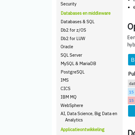
Security
Databases en middleware
Databases & SQL
O
Db2 for z/OS
Een
Db2 for LUW
hyb
Oracle
SQL Server
B
MySQL & MariaDB
PostgreSQL
Pub
IMS
da
CICS
15
IBM MQ
15
WebSphere
AI, Data Science, Big Data en
Analytics
Applicatieontwikkeling
D