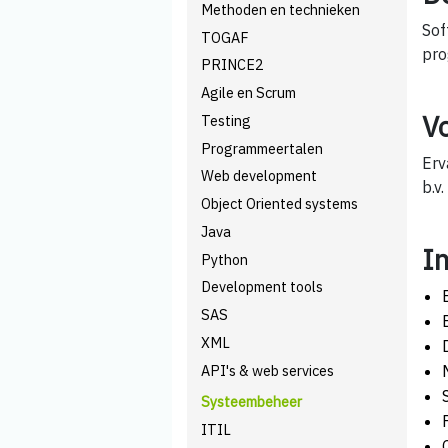
Methoden en technieken
Sof
TOGAF
pro
PRINCE2
Agile en Scrum
V
Testing
Programmeertalen
Erv
Web development
b.v.
Object Oriented systems
Java
I
Python
Development tools
SAS
XML
API's & web services
Systeembeheer
ITIL