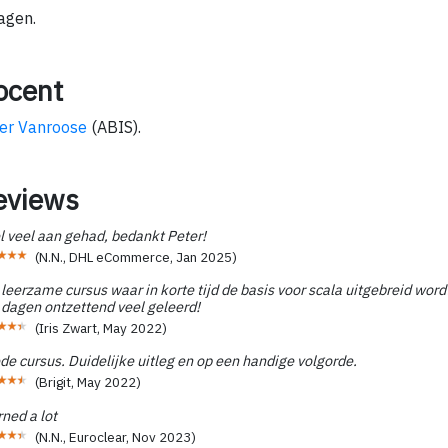
agen.
ocent
er Vanroose
(ABIS).
eviews
l veel aan gehad, bedankt Peter!
(
N.N., DHL eCommerce
,
Jan 2025
)
leerzame cursus waar in korte tijd de basis voor scala uitgebreid word
 dagen ontzettend veel geleerd!
(
Iris Zwart
,
May 2022
)
e cursus. Duidelijke uitleg en op een handige volgorde.
(
Brigit
,
May 2022
)
ned a lot
(
N.N., Euroclear
,
Nov 2023
)