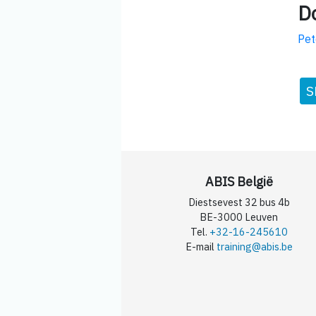
D
Pet
S
ABIS België
Diestsevest 32 bus 4b
BE-3000 Leuven
Tel.
+32-16-245610
E-mail
training@abis.be