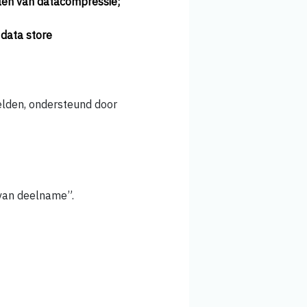
elen van datacompressie;
data store
eelden, ondersteund door
 van deelname”.