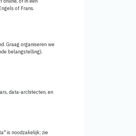
f online, of in een
ngels of Frans.
nd. Graag organiseren we
nde belangstelling).
ars, data-architecten, en
" is noodzakelijk; zie