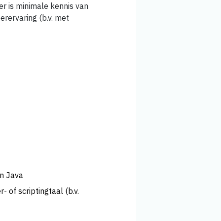
er is minimale kennis van
erervaring (b.v. met
n Java
of scriptingtaal (b.v.