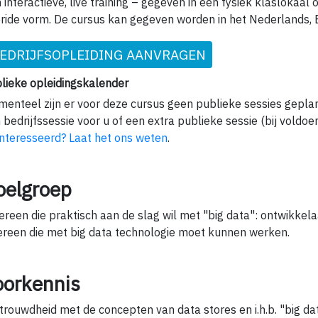
 interactieve, live training – gegeven in een fysiek klaslokaal o
ride vorm. De cursus kan gegeven worden in het Nederlands, E
EDRIJFSOPLEIDING AANVRAGEN
lieke opleidingskalender
enteel zijn er voor deze cursus geen publieke sessies gepla
 bedrijfssessie voor u of een extra publieke sessie (bij voldoe
nteresseerd? Laat het ons weten
.
oelgroep
ereen die praktisch aan de slag wil met "big data": ontwikkela
ereen die met big data technologie moet kunnen werken.
oorkennis
trouwdheid met de concepten van data stores en i.h.b. "big data