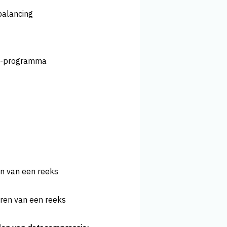
balancing
ce-programma
en van een reeks
reren van een reeks