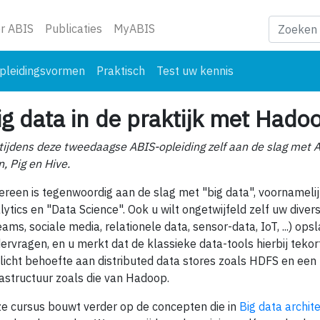
ge)
r ABIS
Publicaties
MyABIS
pleidingsvormen
Praktisch
Test uw kennis
ig data in de praktijk met Hado
tijdens deze tweedaagse ABIS-opleiding zelf aan de slag met
n, Pig en Hive.
ereen is tegenwoordig aan de slag met "big data", voornamelij
lytics en "Data Science". Ook u wilt ongetwijfeld zelf uw dive
eams, sociale media, relationele data, sensor-data, IoT, ...) op
ervragen, en u merkt dat de klassieke data-tools hierbij tekor
licht behoefte aan distributed data stores zoals HDFS en e
rastructuur zoals die van Hadoop.
e cursus bouwt verder op de concepten die in
Big data archit