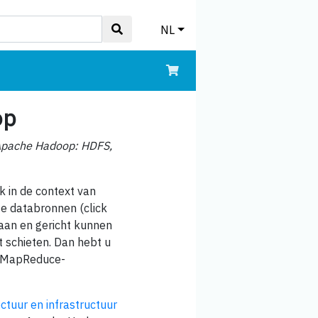
NL
op
 Apache Hadoop: HDFS,
k in de context van
rse databronnen (click
slaan en gericht kunnen
t schieten. Dan hebt u
en MapReduce-
ectuur en infrastructuur