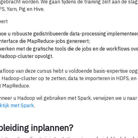
gebracht worden. We gaan tijdens de training zelf aan de sl
S, Yarn, Pig en Hive.
eert
hoe u robuuste gedistribueerde data-processing implementee
interface die MapReduce-jobs genereert;
werken met de grafische tools die de jobs en de workflows ov
Hadoop-cluster opvolgt.
afloop van deze cursus hebt u voldoende basis-expertise op
 Hadoop-cluster op te zetten, data te importeren in HDFS, en
t MapReduce.
neer u Hadoop wil gebruiken met Spark, verwijzen we u naar
ktijk met Spark
.
pleiding inplannen?