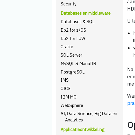
aan
Security
HDF
Databases en middleware
U l
Databases & SQL
Db2 for z/OS
Db2 for LUW
Oracle
SQL Server
MySQL & MariaDB
Na 
PostgreSQL
een
IMS
me
CICS
Wan
IBM MQ
pra
WebSphere
AI, Data Science, Big Data en
Analytics
O
Applicatieontwikkeling