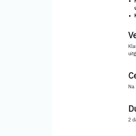
V
Kla
uit
Ce
Na 
D
2 d