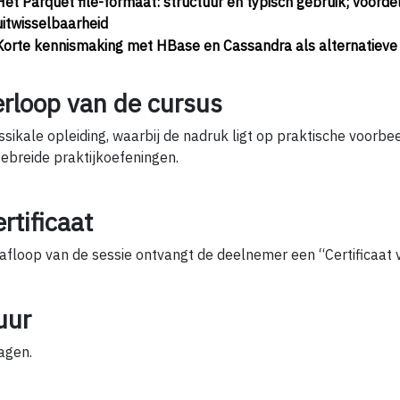
Het Parquet file-formaat: structuur en typisch gebruik; voord
uitwisselbaarheid
Korte kennismaking met HBase en Cassandra als alternatieve 
erloop van de cursus
ssikale opleiding, waarbij de nadruk ligt op praktische voorb
gebreide praktijkoefeningen.
rtificaat
afloop van de sessie ontvangt de deelnemer een “Certificaat
uur
agen.