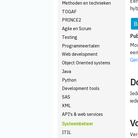
Een
Methoden en technieken
hyb
TOGAF
PRINCE2
B
Agile en Scrum
Pub
Testing
Mom
Programmeertalen
een
Web development
Geï
Object Oriented systems
Java
D
Python
Development tools
Ied
SAS
ied
XML
API's & web services
V
Systeembeheer
ITIL
Ver