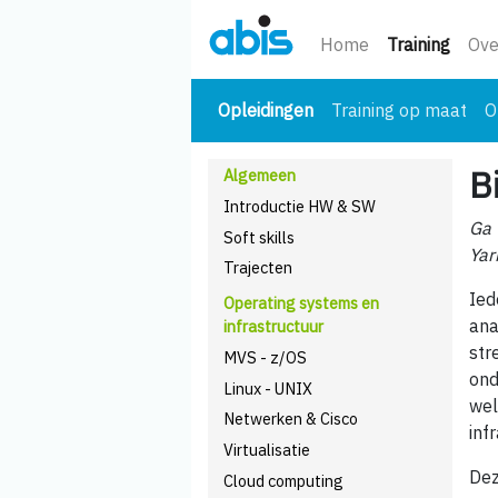
(huidi
Home
Training
Ove
(huidige)
Opleidingen
Training op maat
O
B
Algemeen
Introductie HW & SW
Ga 
Soft skills
Yar
Trajecten
Ied
Operating systems en
ana
infrastructuur
str
MVS - z/OS
ond
Linux - UNIX
wel
Netwerken & Cisco
inf
Virtualisatie
Dez
Cloud computing