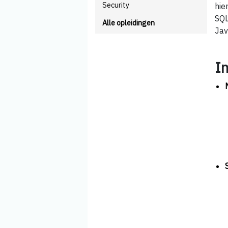
Security
hie
SQL
Alle opleidingen
Jav
I